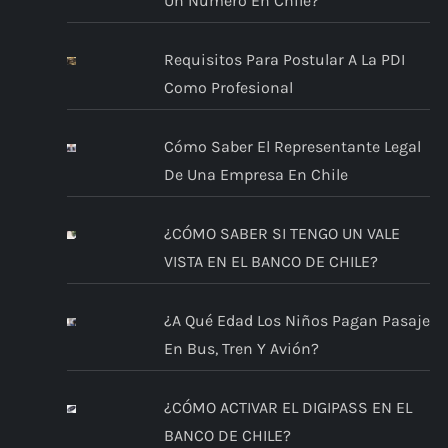
Un Número En Chile?
n
Requisitos Para Postular A La PDI
d
Como Profesional
e
Cómo Saber El Representante Legal
e
De Una Empresa En Chile
n
¿CÓMO SABER SI TENGO UN VALE
t
VISTA EN EL BANCO DE CHILE?
r
¿A Qué Edad Los Niños Pagan Pasaje
a
En Bus, Tren Y Avión?
d
¿CÓMO ACTIVAR EL DIGIPASS EN EL
BANCO DE CHILE?