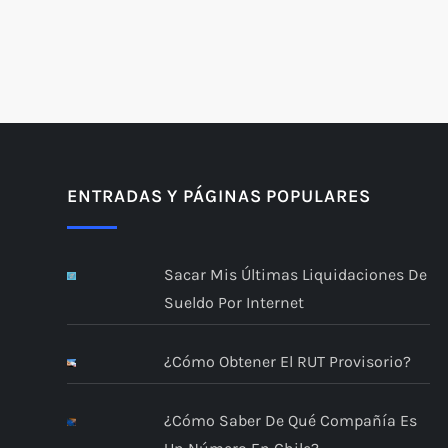
P
a
g
i
ENTRADAS Y PÁGINAS POPULARES
n
Sacar Mis Últimas Liquidaciones De
a
Sueldo Por Internet
c
¿Cómo Obtener El RUT Provisorio?
i
ó
¿Cómo Saber De Qué Compañía Es