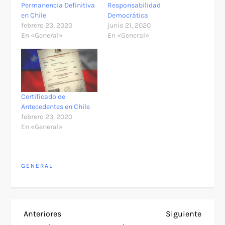
Permanencia Definitiva
Responsabilidad
en Chile
Democrática
febrero 23, 2020
junio 21, 2020
En «General»
En «General»
Certificado de
Antecedentes en Chile
febrero 23, 2020
En «General»
GENERAL
N
Entrada
Siguie
Anteriores
Siguiente