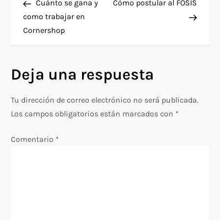
anterior
entra
Cuánto se gana y
Cómo postular al FOSIS
a
como trabajar en
Cornershop
v
e
Deja una respuesta
g
Tu dirección de correo electrónico no será publicada.
a
Los campos obligatorios están marcados con
*
c
Comentario
*
i
ó
n