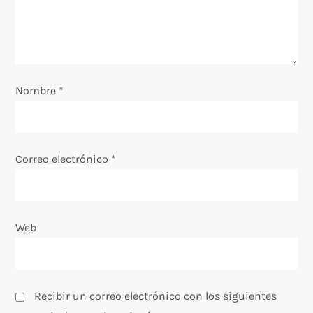
d
e
e
Nombre
*
n
t
Correo electrónico
*
r
a
Web
d
a
s
Recibir un correo electrónico con los siguientes