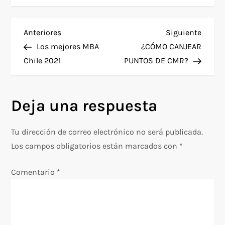
N
Entrada
Siguie
Anteriores
Siguiente
anterior
entra
Los mejores MBA
¿CÓMO CANJEAR
a
Chile 2021
PUNTOS DE CMR?
v
Deja una respuesta
e
g
Tu dirección de correo electrónico no será publicada.
Los campos obligatorios están marcados con
*
a
Comentario
*
c
i