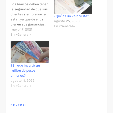
Los bancos deben tener
la seguridad de que sus
clientes siempre van a
¿Qué es un Vale Vista?
estar, ya que de ellos
agosto 25, 2020
vienen sus ganancias,
En «General»
de ellos vienen sus
mayo 17, 2021
trabajos, las personas
En «General»
siempre buscan
seguridad y apoyo al
momento de necesitar
algo y los bancos
muchas veces se
comportan como
¿En qué invertir un
personas físicas, y no…
millón de pesos
chilenos?
agosto 11, 2022
En «General»
GENERAL