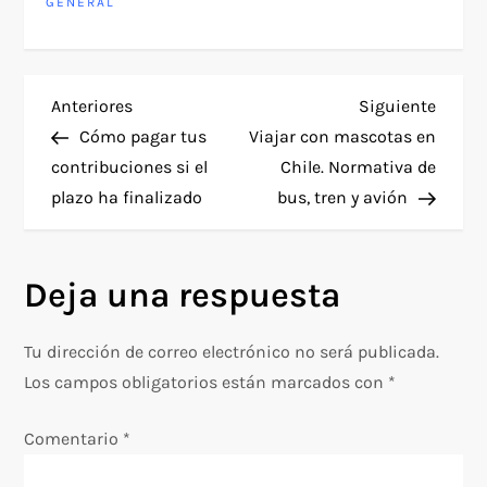
GENERAL
N
Entrada
Siguie
Anteriores
Siguiente
anterior
entra
Cómo pagar tus
Viajar con mascotas en
a
contribuciones si el
Chile. Normativa de
plazo ha finalizado
bus, tren y avión
v
e
Deja una respuesta
g
Tu dirección de correo electrónico no será publicada.
a
Los campos obligatorios están marcados con
*
c
Comentario
*
i