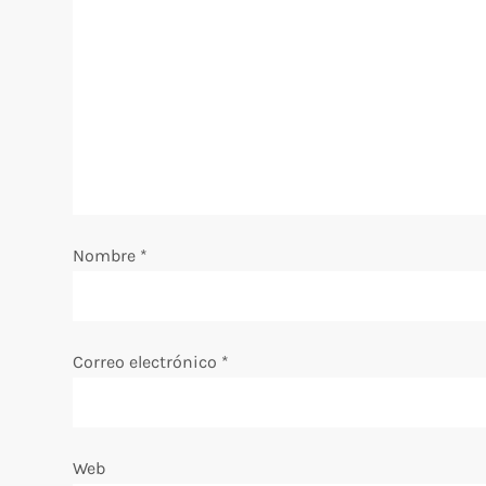
i
ó
n
d
e
Nombre
*
e
n
Correo electrónico
*
t
r
Web