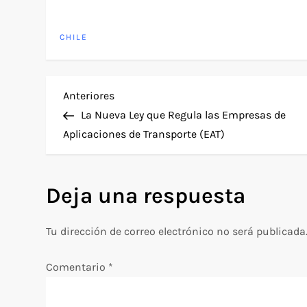
CHILE
N
Entrada
Anteriores
anterior
La Nueva Ley que Regula las Empresas de
a
Aplicaciones de Transporte (EAT)
v
Deja una respuesta
e
g
Tu dirección de correo electrónico no será publicada
a
Comentario
*
c