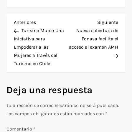
N
Entrada
Siguie
Anteriores
Siguiente
anterior
entra
Turismo Mujer: Una
Nueva cobertura de
a
Iniciativa para
Fonasa facilita el
Empoderar a las
acceso al examen AMH
v
Mujeres a Través del
e
Turismo en Chile
g
Deja una respuesta
a
c
Tu dirección de correo electrónico no será publicada.
Los campos obligatorios están marcados con
*
i
Comentario
*