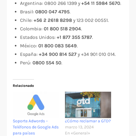
Argentina: 0800 266 1399 y
+54 11 5984 5670
.
Brasil:
0800 047 4795
.
Chile:
+56 2 2618 8298
y 123 002 00551.
Colombia:
01 800 518 2904
.
Estados Unidos:
+1 877 355 5787
.
México:
01 800 083 5649
.
España:
+34 900 814 527
y +34 901 010 014.
Perú:
0800 554 50
.
Relacionado
Soporte Adwords –
¿Cómo reclamar a GTD?
Teléfonos de Google Ads
marzo 13, 2024
para países
En «General»