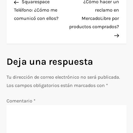
anterior
entra
Squarespace
¿Cómo hacer un
a
Teléfono: ¿Cómo me
reclamo en
comunicó con ellos?
MercadoLibre por
v
productos comprados?
e
g
Deja una respuesta
a
c
Tu dirección de correo electrónico no será publicada.
Los campos obligatorios están marcados con
*
i
Comentario
*
ó
n