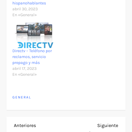
hispanohablantes
abril 30, 2023
En «General»
Directv – Teléfono por
reclamos, servicio
prepago y más
abril 17, 2023
En «General»
GENERAL
N
Entrada
Siguie
Anteriores
Siguiente