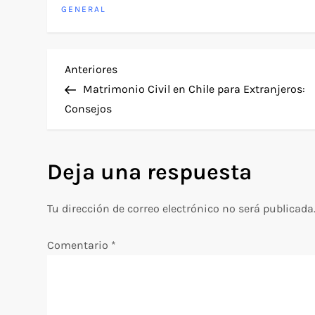
GENERAL
N
Entrada
Anteriores
anterior
Matrimonio Civil en Chile para Extranjeros:
a
Consejos
v
Deja una respuesta
e
g
Tu dirección de correo electrónico no será publicada
a
Comentario
*
c
i