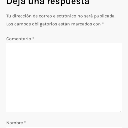
Deja una respuesta
g
Tu dirección de correo electrónico no será publicada.
a
Los campos obligatorios están marcados con
*
c
Comentario
*
i
ó
n
d
e
e
Nombre
*