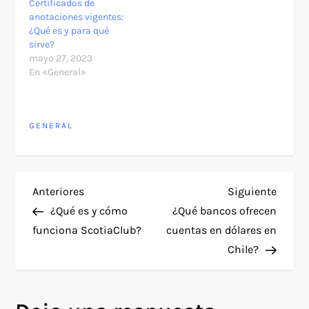
Certificados de
anotaciones vigentes:
¿Qué es y para qué
sirve?
mayo 27, 2023
En «General»
GENERAL
N
Entrada
Siguie
Anteriores
Siguiente
anterior
entra
¿Qué es y cómo
¿Qué bancos ofrecen
a
funciona ScotiaClub?
cuentas en dólares en
Chile?
v
e