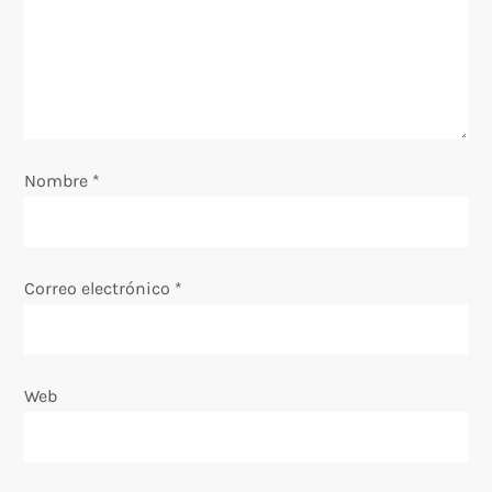
d
e
e
Nombre
*
n
t
Correo electrónico
*
r
a
Web
d
a