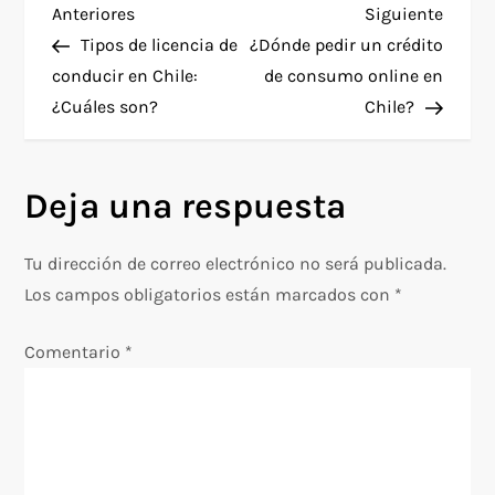
N
Entrada
Siguie
Anteriores
Siguiente
persona tiene…
anterior
entra
Tipos de licencia de
¿Dónde pedir un crédito
a
conducir en Chile:
de consumo online en
¿Cuáles son?
Chile?
v
e
Deja una respuesta
g
Tu dirección de correo electrónico no será publicada.
a
Los campos obligatorios están marcados con
*
c
Comentario
*
i
ó
n