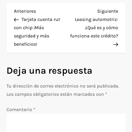
N
Entrada
Siguie
Anteriores
Siguiente
anterior
entra
Tarjeta cuenta rut
Leasing automotriz:
a
con chip ¡Más
¿Qué es y cómo
seguridad y más
funciona este crédito?
v
beneficios!
e
g
Deja una respuesta
a
Tu dirección de correo electrónico no será publicada.
c
Los campos obligatorios están marcados con
*
i
Comentario
*
ó