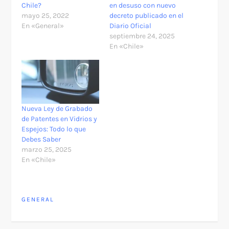
Chile?
en desuso con nuevo
mayo 25, 2022
decreto publicado en el
En «General»
Diario Oficial
septiembre 24, 2025
En «Chile»
Nueva Ley de Grabado
de Patentes en Vidrios y
Espejos: Todo lo que
Debes Saber
marzo 25, 2025
En «Chile»
GENERAL