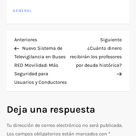
GENERAL
N
Entrada
Siguie
Anteriores
Siguiente
anterior
entra
Nuevo Sistema de
¿Cuánto dinero
a
Televigilancia en Buses
recibirán los profesores
RED Movilidad: Más
por deuda histórica?
v
Seguridad para
e
Usuarios y Conductores
g
Deja una respuesta
a
c
Tu dirección de correo electrónico no será publicada.
Los campos obligatorios están marcados con
*