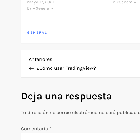
mayo 17, 2021
En «General»
En «General»
GENERAL
N
Entrada
Anteriores
anterior
¿Cómo usar TradingView?
a
v
Deja una respuesta
e
Tu dirección de correo electrónico no será publicada
g
Comentario
*
a