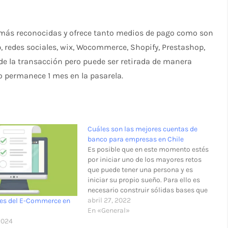
s más reconocidas y ofrece tanto medios de pago como son
, redes sociales, wix, Wocommerce, Shopify, Prestashop,
de la transacción pero puede ser retirada de manera
ro permanece 1 mes en la pasarela.
Cuáles son las mejores cuentas de
banco para empresas en Chile
Es posible que en este momento estés
por iniciar uno de los mayores retos
que puede tener una persona y es
iniciar su propio sueño. Para ello es
necesario construir sólidas bases que
soporten los vaivenes de la economía y
abril 27, 2022
les del E-Commerce en
la demanda, para ello es necesaria una
En «General»
cuenta empresarial. Esta…
2024