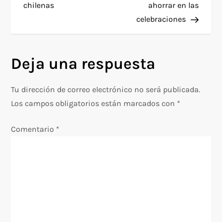
e
chilenas
ahorrar en las
celebraciones
g
a
Deja una respuesta
c
Tu dirección de correo electrónico no será publicada.
i
Los campos obligatorios están marcados con
*
ó
Comentario
*
n
d
e
e