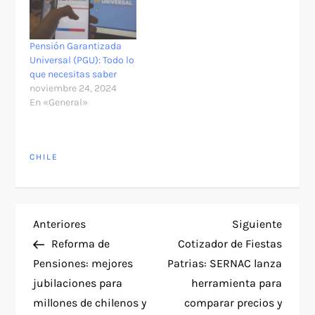
Pensión Garantizada
Universal (PGU): Todo lo
que necesitas saber
noviembre 24, 2024
En «General»
CHILE
N
Entrada
Siguie
Anteriores
Siguiente
anterior
entra
Reforma de
Cotizador de Fiestas
a
Pensiones: mejores
Patrias: SERNAC lanza
jubilaciones para
herramienta para
v
millones de chilenos y
comparar precios y