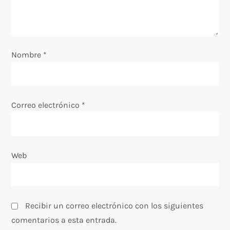
n
t
Nombre
*
r
a
Correo electrónico
*
d
a
Web
s
Recibir un correo electrónico con los siguientes
comentarios a esta entrada.