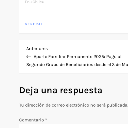
En «Chile»
GENERAL
N
Entrada
Anteriores
anterior
Aporte Familiar Permanente 2025: Pago al
a
Segundo Grupo de Beneficiarios desde el 3 de M
v
Deja una respuesta
e
g
Tu dirección de correo electrónico no será publicada
a
Comentario
*