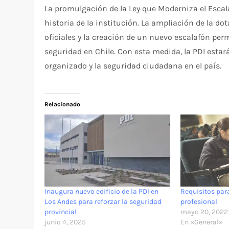
La promulgación de la Ley que Moderniza el Escala
historia de la institución. La ampliación de la dot
oficiales y la creación de un nuevo escalafón perm
seguridad en Chile. Con esta medida, la PDI estar
organizado y la seguridad ciudadana en el país.
Relacionado
Inaugura nuevo edificio de la PDI en
Requisitos par
Los Andes para reforzar la seguridad
profesional
provincial
mayo 20, 2022
junio 4, 2025
En «General»