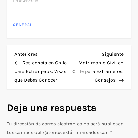
En «General»
GENERAL
N
Entrada
Siguie
Anteriores
Siguiente
anterior
entra
Residencia en Chile
Matrimonio Civil en
a
para Extranjeros: Visas
Chile para Extranjeros:
que Debes Conocer
Consejos
v
e
Deja una respuesta
g
Tu dirección de correo electrónico no será publicada.
a
Los campos obligatorios están marcados con
*