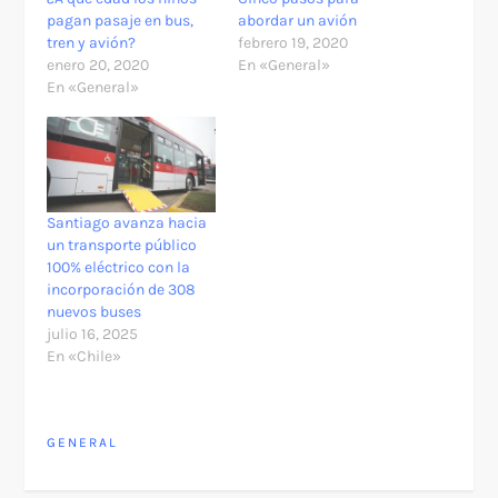
pagan pasaje en bus,
abordar un avión
tren y avión?
febrero 19, 2020
enero 20, 2020
En «General»
En «General»
Santiago avanza hacia
un transporte público
100% eléctrico con la
incorporación de 308
nuevos buses
julio 16, 2025
En «Chile»
GENERAL