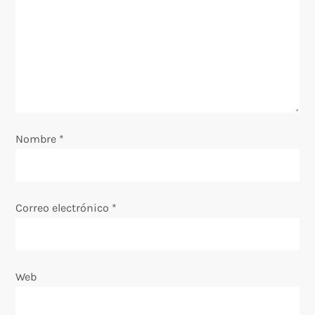
n
d
e
e
Nombre
*
n
t
Correo electrónico
*
r
a
Web
d