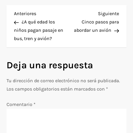
N
Entrada
Siguie
Anteriores
Siguiente
anterior
entra
¿A qué edad los
Cinco pasos para
a
niños pagan pasaje en
abordar un avión
bus, tren y avión?
v
e
Deja una respuesta
g
Tu dirección de correo electrónico no será publicada.
a
Los campos obligatorios están marcados con
*
c
Comentario
*
i
ó