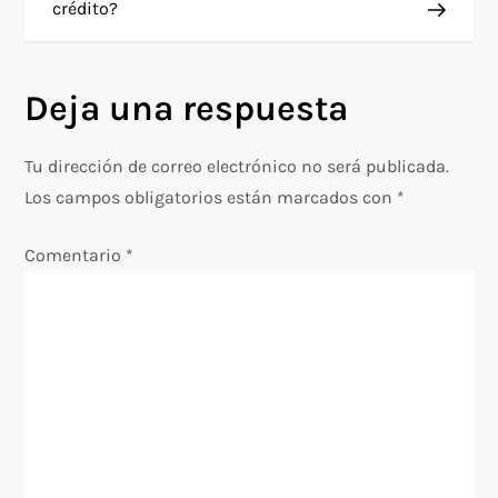
crédito?
v
e
Deja una respuesta
g
Tu dirección de correo electrónico no será publicada.
a
Los campos obligatorios están marcados con
*
c
Comentario
*
i
ó
n
d