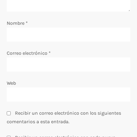
e
e
Nombre
*
n
t
Correo electrónico
*
r
a
Web
d
a
s
Recibir un correo electrónico con los siguientes
comentarios a esta entrada.