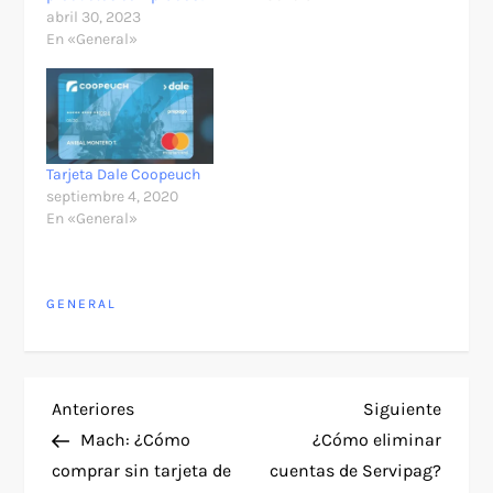
abril 30, 2023
En «General»
Tarjeta Dale Coopeuch
septiembre 4, 2020
En «General»
GENERAL
N
Entrada
Siguie
Anteriores
Siguiente
anterior
entra
Mach: ¿Cómo
¿Cómo eliminar
a
comprar sin tarjeta de
cuentas de Servipag?