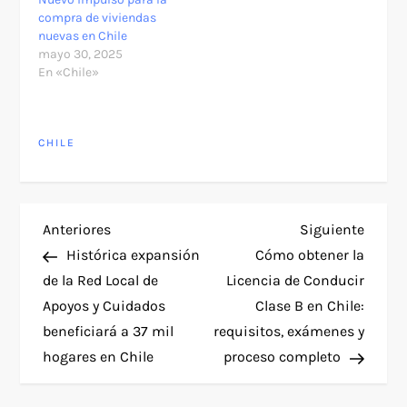
compra de viviendas
nuevas en Chile
mayo 30, 2025
En «Chile»
CHILE
N
Entrada
Siguie
Anteriores
Siguiente
anterior
entra
Histórica expansión
Cómo obtener la
a
de la Red Local de
Licencia de Conducir
Apoyos y Cuidados
Clase B en Chile:
v
beneficiará a 37 mil
requisitos, exámenes y
e
hogares en Chile
proceso completo