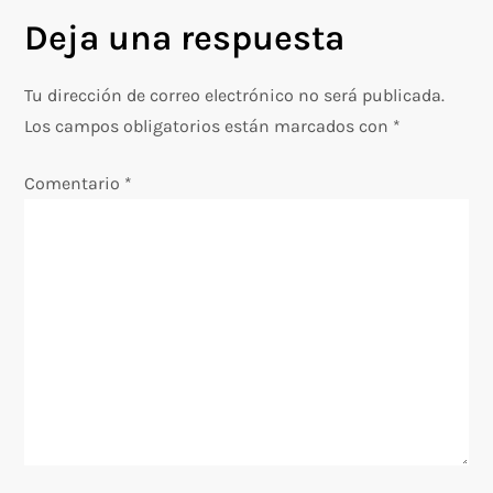
g
Deja una respuesta
a
c
Tu dirección de correo electrónico no será publicada.
Los campos obligatorios están marcados con
*
i
Comentario
*
ó
n
d
e
e
n