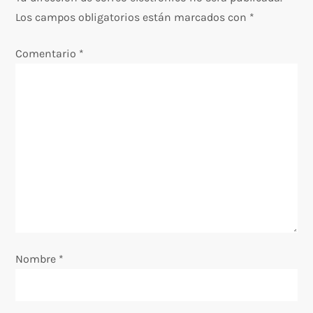
a
Los campos obligatorios están marcados con
*
c
Comentario
*
i
ó
n
d
e
e
Nombre
*
n
t