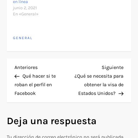
en línea
junio 2, 2021
En «General»
GENERAL
N
Entrada
Siguie
Anteriores
Siguiente
anterior
entra
Qué hacer si te
¿Qué se necesita para
a
roban el perfil en
obtener la visa de
Facebook
Estados Unidos?
v
e
Deja una respuesta
g
Tu dirección de correo electrónico no será publicada.