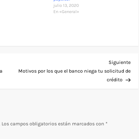
er al préstamo,
julio 13, 2020
 si la persona tiene…
En «General»
Sig
Siguiente
ent
ra
Motivos por los que el banco niega tu solicitud de
crédito
.
Los campos obligatorios están marcados con
*