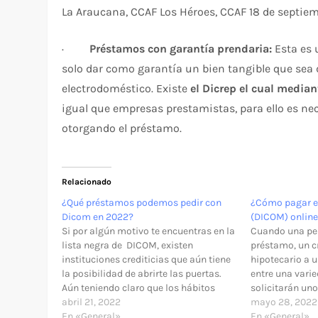
La Araucana, CCAF Los Héroes, CCAF 18 de septiem
·
Préstamos con garantía prendaria:
Esta es 
solo dar como garantía un bien tangible que sea d
electrodoméstico. Existe
el Dicrep el cual media
igual que empresas prestamistas, para ello es nec
otorgando el préstamo.
Relacionado
¿Qué préstamos podemos pedir con
¿Cómo pagar e
Dicom en 2022?
(DICOM) online
Si por algún motivo te encuentras en la
Cuando una per
lista negra de DICOM, existen
préstamo, un c
instituciones crediticias que aún tiene
hipotecario a 
la posibilidad de abrirte las puertas.
entre una vari
Aún teniendo claro que los hábitos
solicitarán un
financieros de este tipo de personas
abril 21, 2022
reflejada la in
mayo 28, 2022
son un alto riesgo y la posibilidad de
En «General»
la persona. La
En «General»