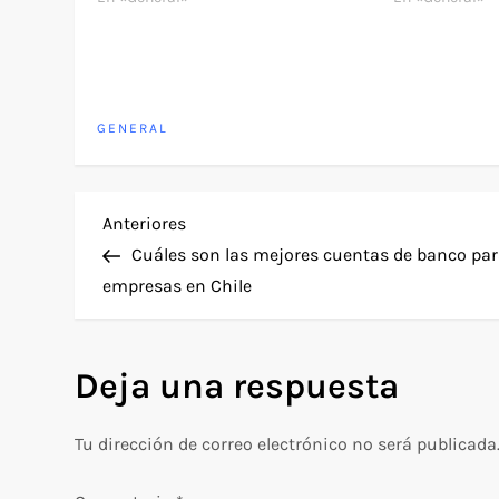
asumirlas conlleva un precio. De
antes de acced
todas…
necesitan saber
GENERAL
N
Entrada
Anteriores
anterior
Cuáles son las mejores cuentas de banco pa
a
empresas en Chile
v
Deja una respuesta
e
g
Tu dirección de correo electrónico no será publicada
a