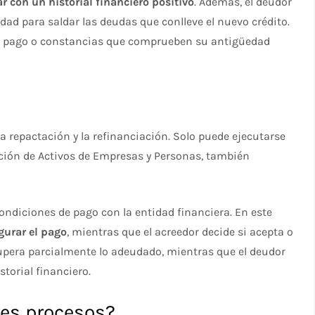
ar con un historial financiero positivo
. Además, el deudor
d para saldar las deudas que conlleve el nuevo crédito.
e pago o constancias que comprueben su antigüedad
a repactación y la refinanciación. Solo puede ejecutarse
ación de Activos de Empresas y Personas, también
ndiciones de pago con la entidad financiera. En este
urar el pago
, mientras que el acreedor decide si acepta o
cupera parcialmente lo adeudado, mientras que el deudor
torial financiero.
res procesos?