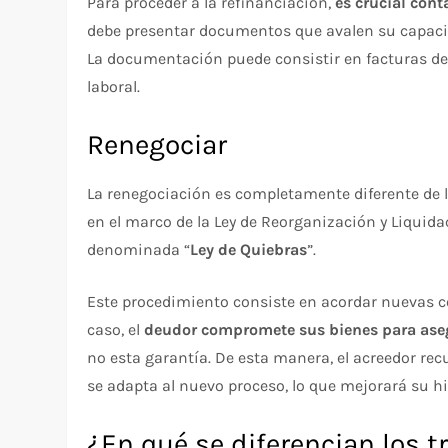
Para proceder a la refinanciación,
es crucial cont
debe presentar documentos que avalen su capacida
La documentación puede consistir en facturas d
laboral.
Renegociar
La renegociación es completamente diferente de l
en el marco de la Ley de Reorganización y Liquid
denominada “
Ley de Quiebras
”.
Este procedimiento consiste en acordar nuevas co
caso, el
deudor compromete sus bienes para aseg
no esta garantía. De esta manera, el acreedor re
se adapta al nuevo proceso, lo que mejorará su his
¿En qué se diferencian los t