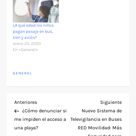
¿A qué edad los niños
pagan pasaje en bus,
tren y avión?
enero 20, 2020
En «General»
GENERAL
N
Entrada
Siguie
Anteriores
Siguiente
anterior
entra
¿Cómo denunciar si
Nuevo Sistema de
a
me impiden el acceso a
Televigilancia en Buses
una playa?
RED Movilidad: Más
v