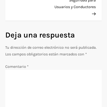
Seguridad para
e
Usuarios y Conductores
g
a
Deja una respuesta
c
Tu dirección de correo electrónico no será publicada.
i
Los campos obligatorios están marcados con
*
ó
Comentario
*
n
d
e