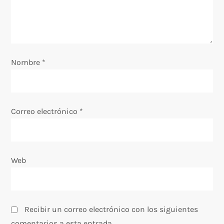
e
n
t
Nombre
*
r
a
Correo electrónico
*
d
a
Web
s
Recibir un correo electrónico con los siguientes
comentarios a esta entrada.