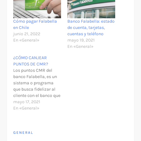
Cómo pagar Falabella
Banco Falabella: estado
en Chile
de cuenta, tarjetas,
junio 21, 2022
cuentas y teléfono
En «General»
mayo 19, 2021
En «General»
¿CÓMO CANJEAR
PUNTOS DE CMR?
Los puntos CMR del
banco Falabella, es un
sistema o programa
que busca fidelizar al
cliente con el banco que
tiene como objetivo
mayo 17, 2021
premiar al cliente o
En «General»
felicitarlo por elegir al
banco. Para ser
beneficiado por este
GENERAL
programa, solo se
necesita un requisito, el