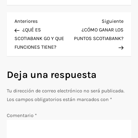
cual es poseer una
tarjeta CMR…
N
Entrada
Siguie
Anteriores
Siguiente
anterior
entra
¿QUÉ ES
¿CÓMO GANAR LOS
a
SCOTIABANK GO Y QUE
PUNTOS SCOTIABANK?
FUNCIONES TIENE?
v
e
Deja una respuesta
g
Tu dirección de correo electrónico no será publicada.
a
Los campos obligatorios están marcados con
*
c
Comentario
*
i