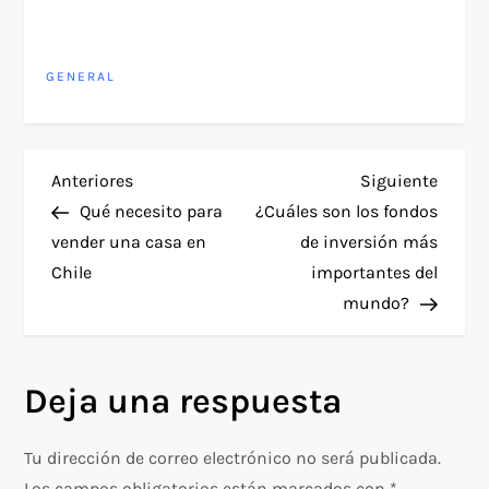
GENERAL
N
Entrada
Siguie
Anteriores
Siguiente
anterior
entra
Qué necesito para
¿Cuáles son los fondos
a
vender una casa en
de inversión más
Chile
importantes del
v
mundo?
e
g
Deja una respuesta
a
Tu dirección de correo electrónico no será publicada.
Los campos obligatorios están marcados con
*