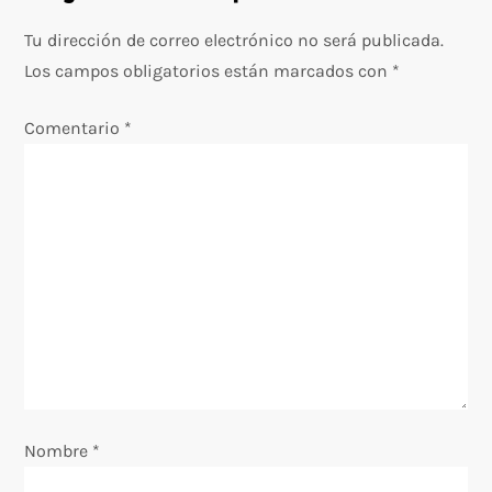
a
Tu dirección de correo electrónico no será publicada.
c
Los campos obligatorios están marcados con
*
i
Comentario
*
ó
n
d
e
e
n
Nombre
*