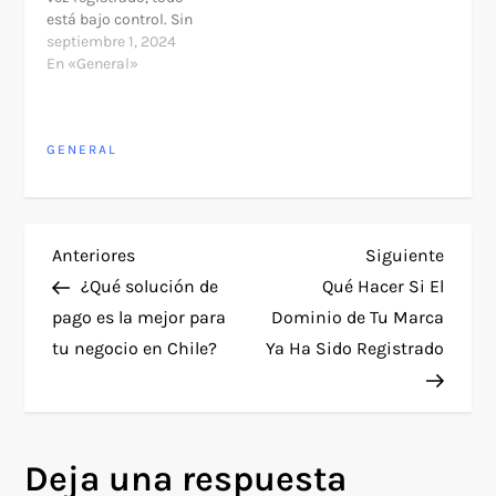
está bajo control. Sin
embargo, la realidad es
septiembre 1, 2024
que la seguridad y
En «General»
protección de un
dominio va mucho más
allá de simplemente
GENERAL
comprarlo en empresas
como GoDaddy,
Dondominio,
Dinahosting, Arsys u
otras similares. ¿Qué…
N
Entrada
Siguie
Anteriores
Siguiente
anterior
entra
¿Qué solución de
Qué Hacer Si El
a
pago es la mejor para
Dominio de Tu Marca
tu negocio en Chile?
Ya Ha Sido Registrado
v
e
g
Deja una respuesta