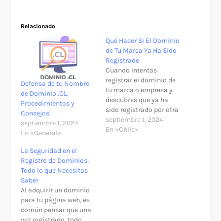
Relacionado
Qué Hacer Si El Dominio
de Tu Marca Ya Ha Sido
Registrado
Cuando intentas
registrar el dominio de
Defensa de tu Nombre
tu marca o empresa y
de Dominio .CL:
descubres que ya ha
Procedimientos y
sido registrado por otra
Consejos
persona, es natural
septiembre 1, 2024
septiembre 1, 2024
sentir frustración. Sin
En «Chile»
En «General»
embargo, existen varias
opciones para intentar
La Seguridad en el
recuperarlo,
Registro de Dominios:
dependiendo del uso
Todo lo que Necesitas
actual del dominio, el
Saber
ámbito al que pertenece
Al adquirir un dominio
tu marca y el tipo de
para tu página web, es
dominio…
común pensar que una
vez registrado, todo