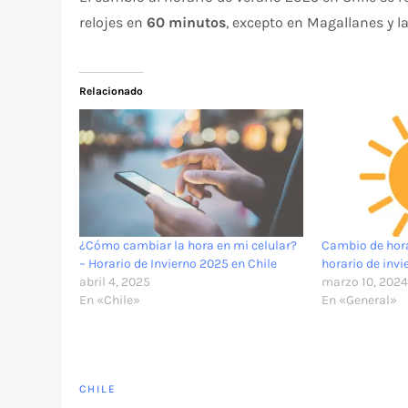
relojes en
60 minutos
, excepto en Magallanes y l
Relacionado
¿Cómo cambiar la hora en mi celular?
Cambio de hor
– Horario de Invierno 2025 en Chile
horario de invi
abril 4, 2025
marzo 10, 202
En «Chile»
En «General»
CHILE