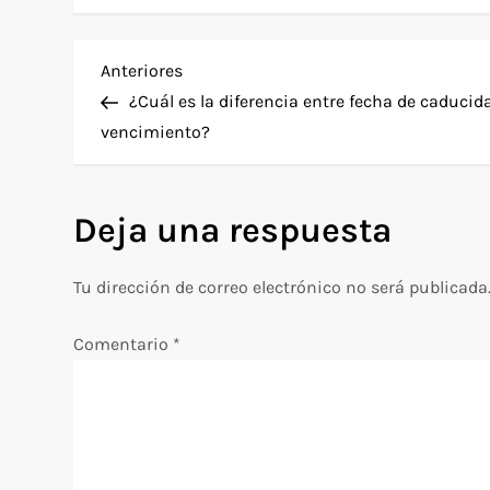
N
Entrada
Anteriores
anterior
¿Cuál es la diferencia entre fecha de caducid
a
vencimiento?
v
Deja una respuesta
e
g
Tu dirección de correo electrónico no será publicada
a
Comentario
*
c
i