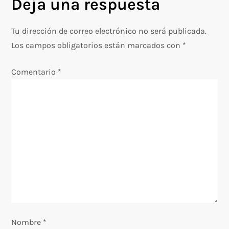
Deja una respuesta
a
c
Tu dirección de correo electrónico no será publicada.
Los campos obligatorios están marcados con
*
i
Comentario
*
ó
n
d
e
e
n
Nombre
t
*