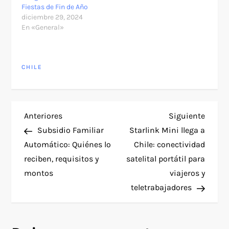
Fiestas de Fin de Año
diciembre 29, 2024
En «General»
CHILE
N
Entrada
Siguie
Anteriores
Siguiente
anterior
entra
Subsidio Familiar
Starlink Mini llega a
a
Automático: Quiénes lo
Chile: conectividad
reciben, requisitos y
satelital portátil para
v
montos
viajeros y
e
teletrabajadores
g