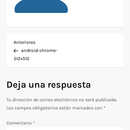
N
Entrada
Anteriores
anterior
android-chrome-
a
512×512
v
Deja una respuesta
e
g
Tu dirección de correo electrónico no será publicada.
Los campos obligatorios están marcados con
*
a
Comentario
*
c